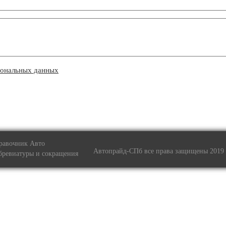
сональных данных
Оста
равочник Авто
Автопрайд-СПб все права защищены 2019
бревиатуры и сокращения