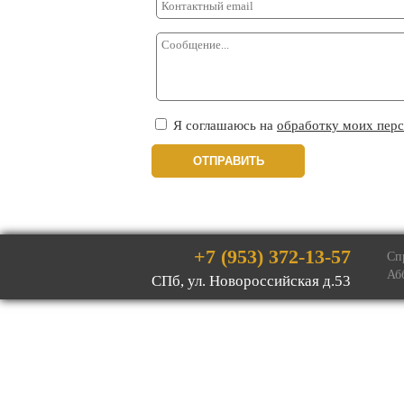
Я соглашаюсь на
обработку моих пер
+7 (953) 372-13-57
Сп
Аб
СПб, ул. Новоросcийская д.53