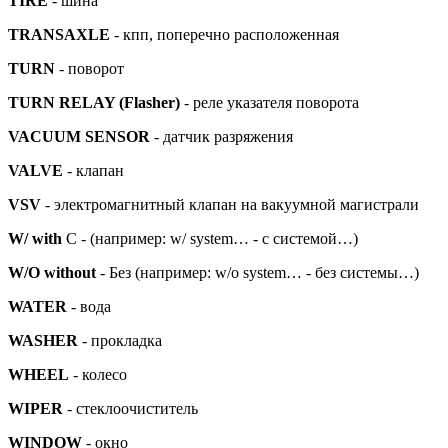
TIRE
- шина
TRANSAXLE
- кпп, поперечно расположенная
TURN
- поворот
TURN RELAY (Flasher)
- реле указателя поворота
VACUUM SENSOR
- датчик разряжения
VALVE
- клапан
VSV
- электромагнитный клапан на вакуумной магистрали
W/ with
С - (например: w/ system… - c системой…)
W/O without
- Без (например: w/o system… - без системы…)
WATER
- вода
WASHER
- прокладка
WHEEL
- колесо
WIPER
- стеклоочиститель
WINDOW
- окно