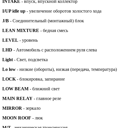
INTAKE
- впуск, впускной коллектор
I/UP idle up
- увеличение оборотов холостого хода
J/B
- Соединительный (монтажный) блок
LEAN MIXTURE
- бедная смесь
LEVEL
- уровень
LHD
- Автомобиль с расположением руля слева
Light
- Свет, подсветка
Lo low
- низкие (обороты), низкая (передача, температура)
LOCK
- блокировка, запирание
LOW BEAM
- ближний свет
MAIN RELAY
- главное реле
MIRROR
- зеркало
MOON ROOF
- люк
M/T
- механическая трансмиссия