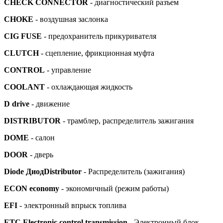
CHECK CONNECTOR
- диагностический разъем
CHOKE
- воздушная заслонка
CIG FUSE
- предохранитель прикуривателя
CLUTCH
- сцепление, фрикционная муфта
CONTROL
- управление
COOLANT
- охлаждающая жидкость
D drive
- движение
DISTRIBUTOR
- трамблер, распределитель зажигания
DOME
- салон
DOOR
- дверь
Diode ДиодDistributor
- Распределитель (зажигания)
ECON
economy
- экономичный (режим работы)
EFI
- электронный впрыск топлива
ETC Electronic control transmission
- Электронный блок