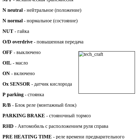
N neutral
- нейтральное (положение)
N normal
- нормальное (состояние)
NUT
- гайка
O/D
overdrive
- повышенная передача
OFF
- выключено
OIL
- масло
ON
- включено
Ox SENSOR
- датчик кислорода
Р parking
- стоянка
R/B
- Блок реле (монтажный блок)
PARKING BRAKE
- стояночный тормоз
RHD
- Автомобиль с расположением руля справа
PRE HEATING TIME
- реле времени предварительного