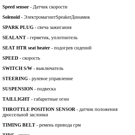
Speed sensor
- Датчик скорости
Solenoid
- ЭлектромагнитSpeakerДинамик
SPARK PLUG
- свеча зажигания
SEALANT
- герметик, уплотнитель
SEAT HTR seat heater
- подогрев сидений
SPEED
- скорость
SWITCH S/W
- выключатель
STEERING
- рулевое управление
SUSPENSION
- подвеска
TAILLIGHT
- габаритные огни
THROTTLE POSITION SENSOR
- датчик положения
дроссельной заслонки
TIMING BELT
- ремень привода грм