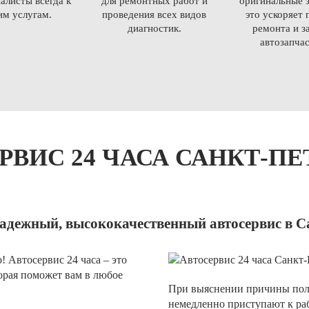
алисты всегда к
для ремонтных работ и
оригинальные з
м услугам.
проведения всех видов
это ускоряет 
диагностик.
ремонта и з
автозапчас
РВИС 24 ЧАСА САНКТ-ПЕ
надежный, высококачественный автосервис в С
 Автосервис 24 часа – это
орая поможет вам в любое
При выяснении причины пол
немедленно приступают к ра