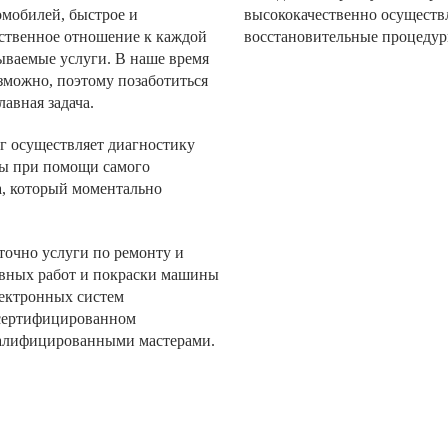
омобилей, быстрое и
высококачественно осуществл
тственное отношение к каждой
восстановительные процедур
ываемые услуги. В наше время
зможно, поэтому позаботиться
авная задача.
г осуществляет диагностику
ы при помощи самого
а, который моментально
точно услуги по ремонту и
вных работ и покраски машины
лектронных систем
 сертифицированном
валифицированными мастерами.