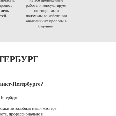
апчасти,
на все проведенные
процесс
работы и консультирует
амены
по вопросам и
тей.
поломкам во избежании
аналогичных проблем в
будущем.
ТЕРБУРГ
анкт-Петербурге?
омки автомобиля наши мастера
боте, профессионально и