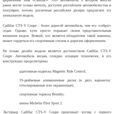
фирменный знак «Cadillac». Этот автомобиль, о котором многие
ранее могли только мечтать, доступен российским автомобилистам и
популярен, потому различные российские дилеры предлагают эту
уникальную модель.
Cadillac CTS-V Coupe – более дорогой автомобиль, чем его «собрат»
седан. Однако, купе просто поражает своим представительным
внешним видом. Всякий, кто является обладателем такой машины,
может гордиться его спортивным стилем и дорогим оформлением.
Не только дизайн модели является достоинством Cadillac CTS-V
Coupe. Автомобиль весьма солидно оснащен технически, в его
конструкции предусмотрены:
адаптивная подвеска Magnetic Ride Control;
19-дюймовые алюминиевые диски (в двух вариантах:
отполированные или окрашенные);
спортивные тормоза Brembo;
шины Michelin Pilot Sport 2.
Экстерьер Cadillac CTS-V Coupe привлекает взгляд с первого