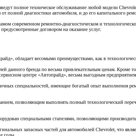
ведут полное техническое обслуживание любой модели Chevrole
от полной диагностики автомобиля, и до его капитального ремо
 самом современном ремонтно-диагностическом и технологическ
, предусмотренные договором на оказание услуг.
райд», обладает весомыми преимуществами, как в технологическ
лей данного бренда по весьма привлекательным ценам. Кроме т
 сервисном центре «Автопрайд», весьма выгодным предприятием
личных специальностей, имеющие богатый опыт выполнения рем
анием, позволяющим выполнять полный технологический перече
оборудован специальными стапелями, позволяющими производить
инальных запасных частей для автомобилей Chevrolet, что явля
е годы.