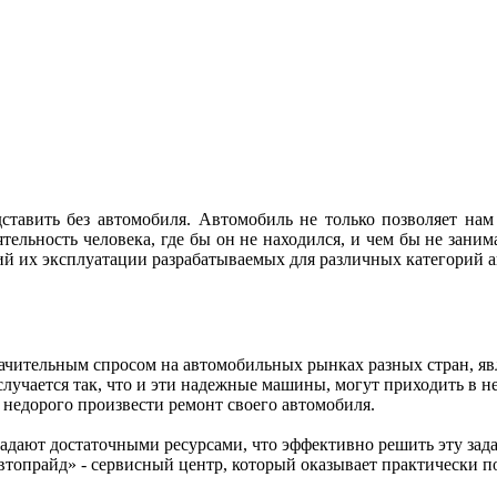
ставить без автомобиля. Автомобиль не только позволяет на
ятельность человека, где бы он не находился, и чем бы не зани
ий их эксплуатации разрабатываемых для различных категорий 
ачительным спросом на автомобильных рынках разных стран, явля
учается так, что и эти надежные машины, могут приходить в не
и недорого произвести ремонт своего автомобиля.
адают достаточными ресурсами, что эффективно решить эту зада
Автопрайд» - сервисный центр, который оказывает практически 