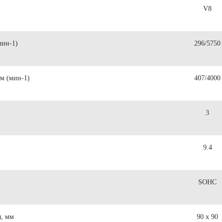
V8
мин-1)
296/5750
м (мин-1)
407/4000
3
9.4
SOHC
я, мм
90 х 90