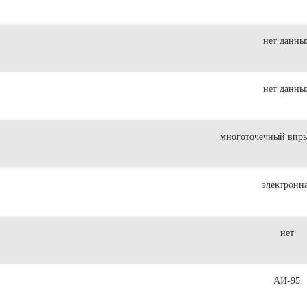
нет данны
нет данны
многоточечный впры
электронн
нет
АИ-95