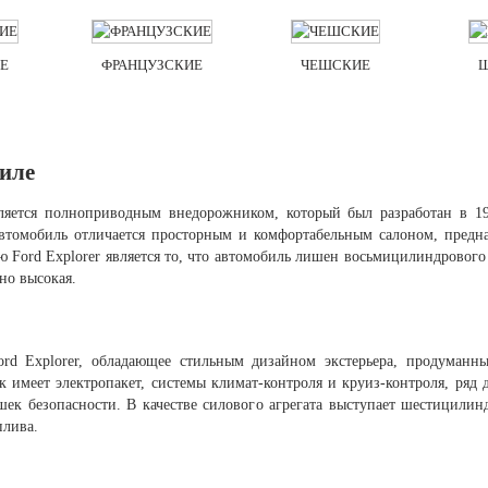
Е
ФРАНЦУЗСКИЕ
ЧЕШСКИЕ
биле
ляется полноприводным внедорожником, который был разработан в 19
томобиль отличается просторным и комфортабельным салоном, предна
 Ford Explorer является то, что автомобиль лишен восьмицилиндрового 
но высокая.
ord Explorer, обладающее стильным дизайном экстерьера, продуманн
имеет электропакет, системы климат-контроля и круиз-контроля, ряд 
ушек безопасности. В качестве силового агрегата выступает шестицил
плива.