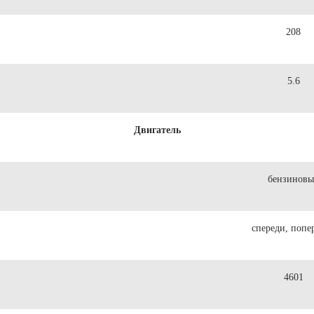
208
5.6
Двигатель
бензинов
спереди, попе
4601