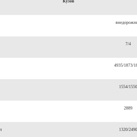
Кузов
внедорожн
7/4
4935/1873/1
1554/155
2889
л
1320/249