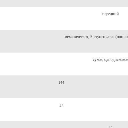
передний
механическая, 5-ступенчатая (опци
сухое, однодисковое
144
17