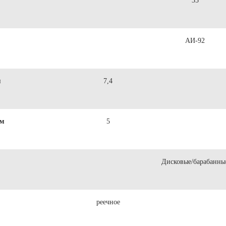
35
АИ-92
м
7,4
км
5
Дисковые/барабанны
реечное