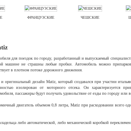
Е
ФРАНЦУЗСКИЕ
ЧЕШСКИЕ
tiz
обиля для поездок по городу, разработанный и выпускаемый специалис
той машине не страшны любые пробки. Автомобиль можно припаркова
вствует в плотном потоке дорожного движения.
и оригинальный дизайн Matiz, который создавался при участии италья
ностью изолирован от моторного отсека. Он характеризуется при
омобиля, пассажиры будут получать удовольствие от езды по городу или 
омичный двигатель объемом 0,8 литра, Matiz при расходовании всего одн
ладельца либо автоматической, либо механической коробкой переключен