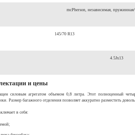
mcPherson, независимая, пружинная/
145/70 R13
4.5Jx13
плектации и цены
нащен силовым агрегатом объемом 0,8 литра. Этот полноценный четы
ики. Размер багажного отделения позволяет аккуратно разместить доволь
ключает в себя:
темой;
люка бензобака;