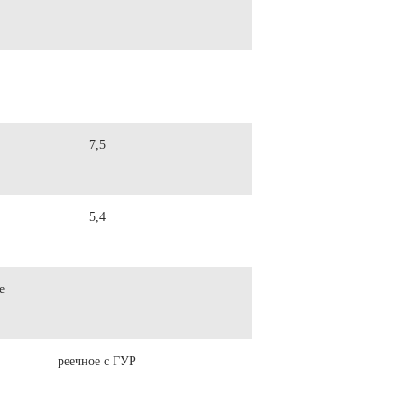
7,5
5,4
е
реечное с ГУР