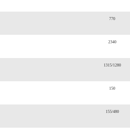
770
2340
1315/1280
150
155/480