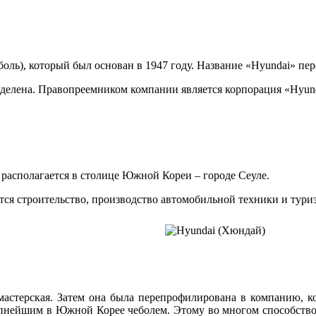
ь), который был основан в 1947 году. Название «Hyundai» пере
зделена. Правопреемником компании является корпорация «Hyunda
располагается в столице Южной Кореи – городе Сеуле.
ся строительство, производство автомобильной техники и тури
мастерская. Затем она была перепрофилирована в компанию, ко
рупнейшим в Южной Корее чеболем. Этому во многом способств