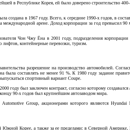
нейшей в Республике Корея, ей было доверено строительство 40
а создана в 1967 году. Всего, к середине 1990-х годов, в сост
а международной арене. Доход корпорации за год превысил 90 м
нователя Чон Чжу Ёна в 2001 году, подразделения корпораци
о лифтов, контейнерные перевозки, туризм.
равительства разрешение на производство автомобилей. Соглас
жна была составлять не менее 91 %. К 1980 году задание пра
л выпускаться спортивный вариант Coupe.
2000 году был заключен контракт, согласно которому создавался а
 концу 90-х годов был крупнейшим автозаводом мира.
a Automotive Group, акционерами которого являются Hyunda
ой Южной Корее, а также за ее пределами: в Северной Америке,