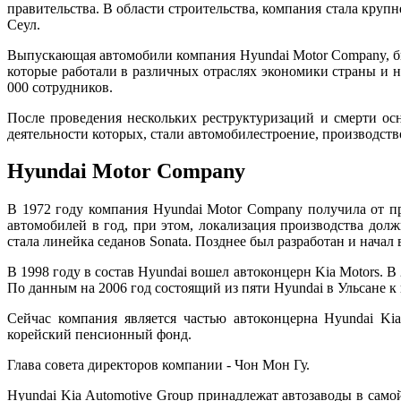
правительства. В области строительства, компания стала круп
Сеул.
Выпускающая автомобили компания Hyundai Motor Company, был
которые работали в различных отраслях экономики страны и н
000 сотрудников.
После проведения нескольких реструктуризаций и смерти ос
деятельности которых, стали автомобилестроение, производств
Hyundai Motor Company
В 1972 году компания Hyundai Motor Company получила от п
автомобилей в год, при этом, локализация производства дол
стала линейка седанов Sonata. Позднее был разработан и нача
В 1998 году в состав Hyundai вошел автоконцерн Kia Motors. В 
По данным на 2006 год состоящий из пяти Hyundai в Ульсане к
Сейчас компания является частью автоконцерна Hyundai Ki
корейский пенсионный фонд.
Глава совета директоров компании - Чон Мон Гу.
Hyundai Kia Automotive Group принадлежат автозаводы в сам