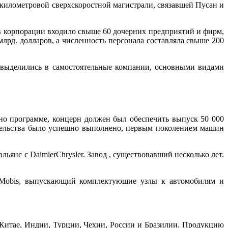
0-километровой сверхскоростной магистрали, связавшей Пусан и
ав корпорации входило свыше 60 дочерних предприятий и фирм,
лрд. долларов, а численность персонала составляла свыше 200
и выделились в самостоятельные компании, основными видами
но программе, концерн должен был обеспечить выпуск 50 000
вительства было успешно выполнено, первым поколением машин
льянс с DaimlerChrysler. Завод , существовавший несколько лет.
i Mobis, выпускающий комплектующие узлы к автомобилям и
 Китае, Индии, Турции, Чехии, России и Бразилии. Продукцию