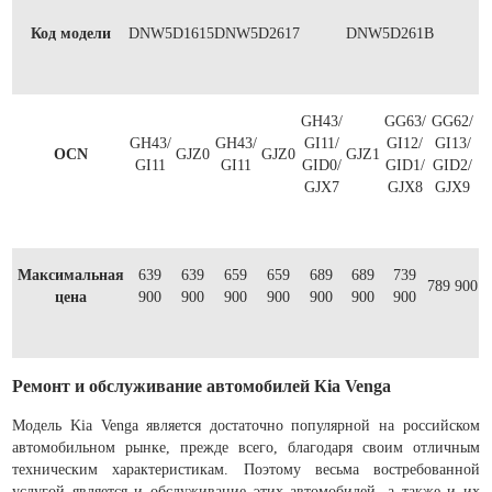
Код модели
DNW5D1615
DNW5D2617
DNW5D261B
GH43/
GG63/
GG62/
GH43/
GH43/
GI11/
GI12/
GI13/
OCN
GJZ0
GJZ0
GJZ1
GI11
GI11
GID0/
GID1/
GID2/
GJX7
GJX8
GJX9
Максимальная
639
639
659
659
689
689
739
789 900
цена
900
900
900
900
900
900
900
Ремонт и обслуживание автомобилей Кia Venga
Модель Kia Venga является достаточно популярной на российском
автомобильном рынке, прежде всего, благодаря своим отличным
техническим характеристикам. Поэтому весьма востребованной
услугой является и обслуживание этих автомобилей, а также и их