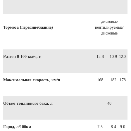
дисковые
Тормоза (передние/задние)
вентилируемые/
дисковые
Разгон 0-100 км/ч, c
12.8
10.9
12.2
Максимальная скорость, км/ч
168
182
178
Объём топливного бака, л
48
Город, л/100км
7.5
8.4
9.0