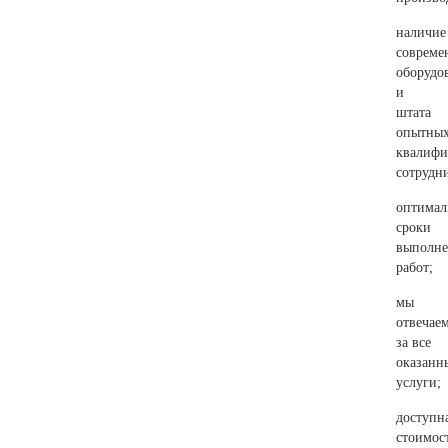
наличие
совреме
оборудо
и
штата
опытных
квалиф
сотрудн
оптимал
сроки
выполн
работ;
мы
отвечае
за все
оказанн
услуги;
доступн
стоимос