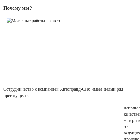
Почему мы?
Сотрудничество с компанией Автопрайд-СПб имеет целый ряд
преимуществ:
использ
качеств
материа
от
ведущи
произво