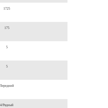
1725
175
5
5
Передний
4/Рядный