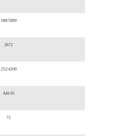
188/5800
2672
252/4200
АИ-95
72