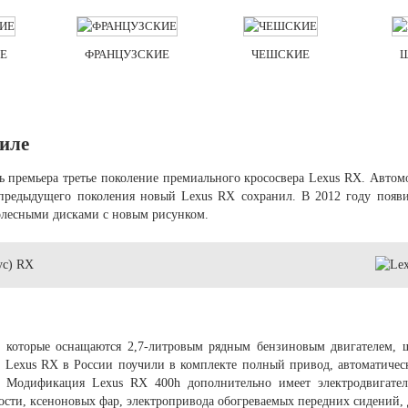
Е
ФРАНЦУЗСКИЕ
ЧЕШСКИЕ
биле
ась премьера третье поколение премиального крососвера Lexus RX. Авто
 предыдущего поколения новый Lexus RX сохранил. В 2012 году появ
колесными дисками с новым рисунком.
, которые оснащаются 2,7-литровым рядным бензиновым двигателем, 
 Lexus RX в России поучили в комплекте полный привод, автоматичес
а. Модификация Lexus RX 400h дополнительно имеет электродвигат
ости, ксеноновых фар, электропривода обогреваемых передних сидений, д