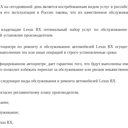
 на сегодняшний день является востребованным видом услуг в российск
ия его эксплуатации в России таковы, что их качественное обслужи
 владельцам Lexus RX оптимальный набор услуг по обслуживанию
ый установлен производителем.
оцентре по ремонту и обслуживанию автомобилей Lexus RX осуществл
ыполнение тех или иных операций в строго установленные сроки.
ицированном автоцентре, дает гарантию того, что будут выполнены им
о позволит избежать переплат за обслуживание или рисков некачественн
следующие виды обслуживания и ремонта автомобилей Lexus RX:
огласно регламентному плану производителя;
ание;
луживание;
xus RX;