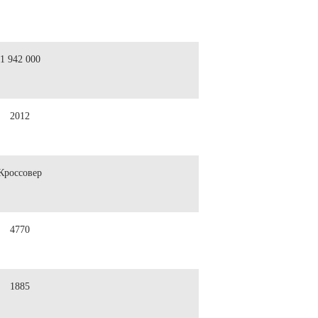
1 942 000
2012
Кроссовер
4770
1885