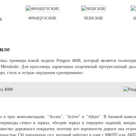
ФРАНЦУЗСКИЕ
ЧЕШСКИЕ
Е
биле
ялась премьера новой модели Peugeot 4008, который является полнопр
Mitsubishi. Для кроссовера характерны спортивный прогрессивный диз
орт, стиль и острые ощущения одновременно.
н в трех комплектациях: "Access", "Active" и "Allure". В базовой ком
приводы стекол и зеркал, обогрев зеркал и передних сидений, кондиц
качество дорожного покрытия, поэтому все неровности дороги она отли
ощностью 150 лошадиных сил, который работает в паре с МКПП или АКП