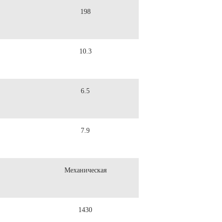
198
10.3
6.5
7.9
Механическая
1430