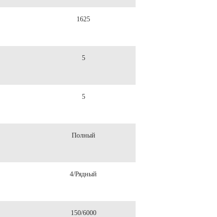
1625
5
5
Полный
4/Рядный
150/6000