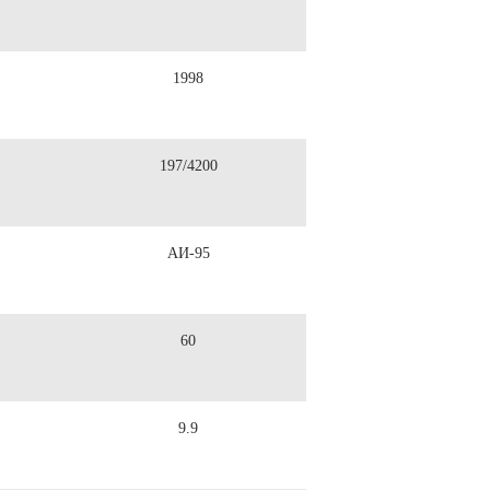
1998
197/4200
АИ-95
60
9.9