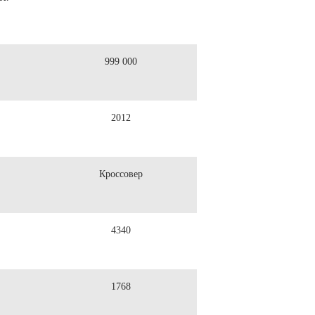
999 000
2012
Кроссовер
4340
1768