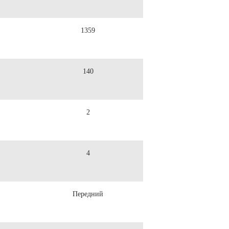
1359
140
2
4
Передний