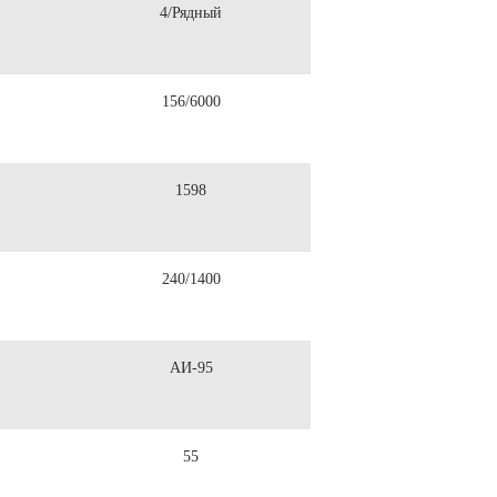
4/Рядный
156/6000
1598
240/1400
АИ-95
55