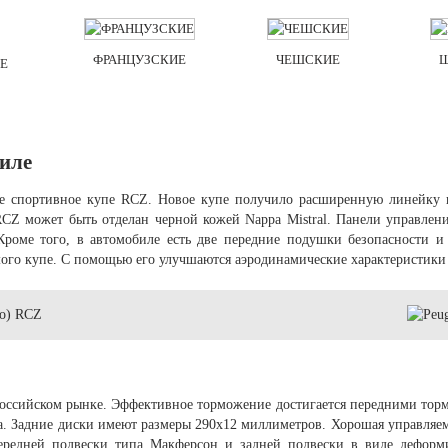
ФРАНЦУЗСКИЕ
ЧЕШСКИЕ
Е
биле
ое спортивное купе RCZ. Новое купе получило расширенную линейку 
 RCZ может быть отделан черной кожей Nappa Mistral. Панели управлен
 Кроме того, в автомобиле есть две передние подушки безопасности и
мого купе. С помощью его улучшаются аэродинамические характеристики
 российском рынке. Эффективное торможение достигается передними т
. Задние диски имеют размеры 290х12 миллиметров. Хорошая управляемо
редней подвески типа Макферсон и задней подвески в виде деформ