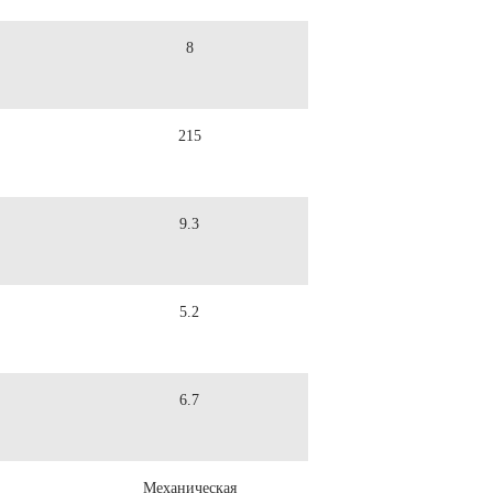
8
215
9.3
5.2
6.7
Механическая