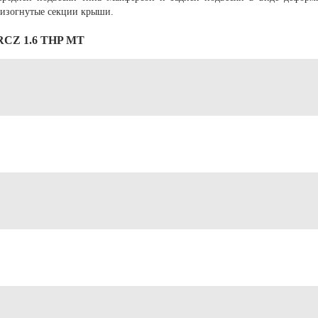
 изогнутые секции крыши.
 RCZ 1.6 THP MT