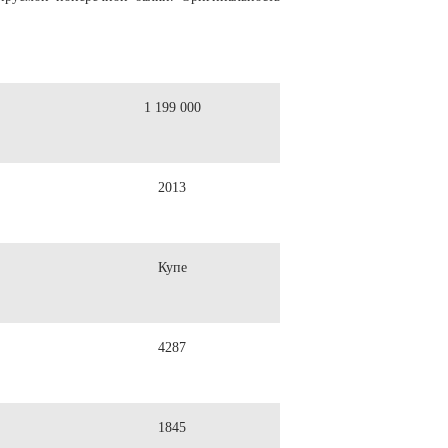
1 199 000
2013
Купе
4287
1845