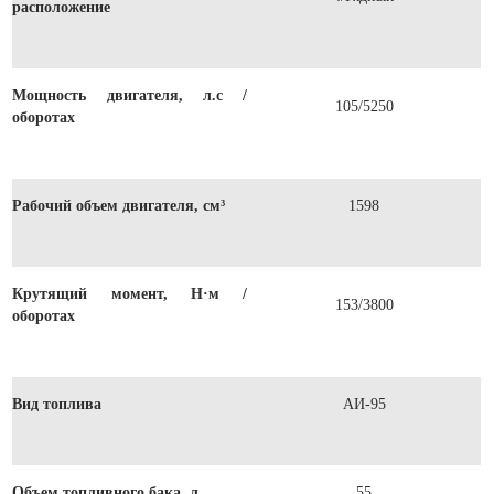
расположение
Мощность двигателя, л.с /
105/5250
оборотах
Рабочий объем двигателя, см³
1598
Крутящий момент, Н·м /
153/3800
оборотах
Вид топлива
АИ-95
Объем топливного бака, л
55