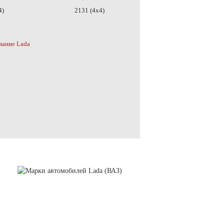
4)
2131 (4x4)
вание Lada