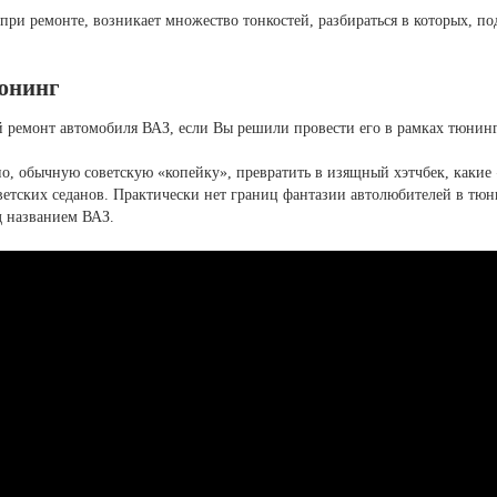
при ремонте, возникает множество тонкостей, разбираться в которых, п
тюнинг
й ремонт автомобиля ВАЗ, если Вы решили провести его в рамках тюнин
но, обычную советскую «копейку», превратить в изящный хэтчбек, каки
ветских седанов. Практически нет границ фантазии автолюбителей в тюн
д названием ВАЗ.