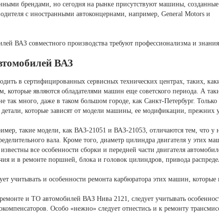
енными брендами, но сегодня на рынке присутствуют машины, созданные
одителя с иностранными автоконцернами, например, General Motors и
илей ВАЗ совместного производства требуют профессионализма и знани
втомобилей ВАЗ
одить в сертифицированных сервисных технических центрах, таких, как
м, которые являются обладателями машин еще советского периода. А таки
е так много, даже в таком большом городе, как Санкт-Петербург. Только
 детали, которые зависят от модели машины, ее модификации, прежних 
имер, такие модели, как ВАЗ-21051 и ВАЗ-21053, отличаются тем, что у
ределительного вала. Кроме того, диаметр цилиндра двигателя у этих ма
 известны все особенности сборки и передней части двигателя автомоби
чия и в ремонте поршней, блока и головок цилиндров, привода распреде
ует учитывать и особенности ремонта карбюратора этих машин, которые
ремонте и ТО автомобилей ВАЗ Нива 2121, следует учитывать особенност
окомпенсаторов. Особо «нежно» следует отнестись и к ремонту трансмис