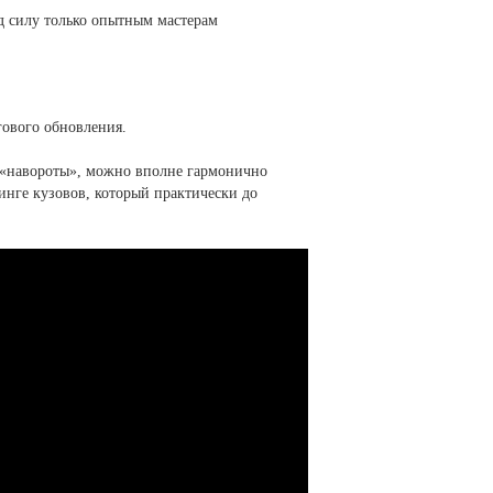
од силу только опытным мастерам
гового обновления.
е «навороты», можно вполне гармонично
инге кузовов, который практически до