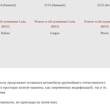
4 (Samara2)
2115 (Samara2)
2121 (4x
обслуживание Lada
Ремонт и обслуживание Lada
Ремонт и обслужи
(ВАЗ)
(ВАЗ)
(ВАЗ)
Kalina
Largus
Priora
гах продолжают оставаться автомобили крупнейшего отечественного
х просторах колесят машины, как современных модификаций, так и те,
емя.
пережили, не единожды на своем веку.