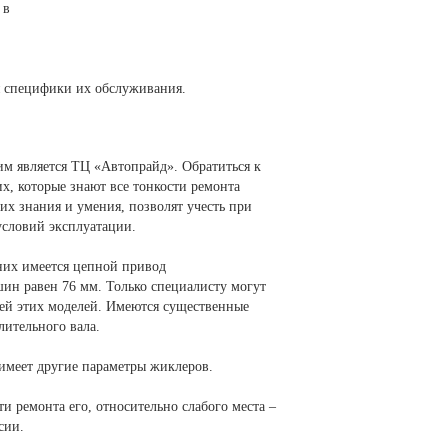
 в
я специфики их обслуживания.
им является ТЦ «Автопрайд». Обратиться к
х, которые знают все тонкости ремонта
 их знания и умения, позволят учесть при
условий эксплуатации.
 них имеется цепной привод
шин равен 76 мм. Только специалисту могут
лей этих моделей. Имеются существенные
лительного вала.
 имеет другие параметры жиклеров.
и ремонта его, относительно слабого места –
сии.